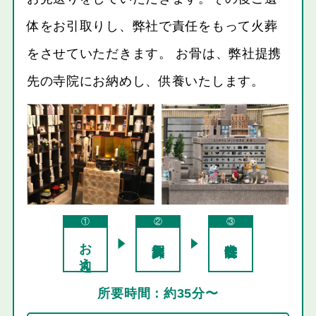
体をお引取りし、弊社で責任をもって火葬
をさせていただきます。 お骨は、弊社提携
先の寺院にお納めし、供養いたします。
①
②
③
お迎え
個別火葬
寺院供養
約35分〜