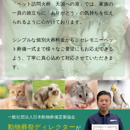
「ペット訪問火葬 天国への扉」では、家族の
一員の旅立ちに「ありがとう」の気持ちを伝え
られるように心がけております。
シンプルな個別火葬料金から、セレモニーペッ
ト葬儀一式まで様々なご要望にもお応えできる
よう、丁寧に真心込めて対応させていただきま
す。
一般社団法人日本動物葬儀霊園協会
動物葬祭ディレクター
が