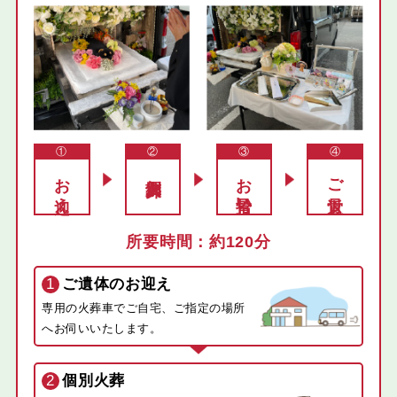
①
②
③
④
お迎え
個別火葬
お骨拾い
ご返骨
約120分
1
ご遺体のお迎え
専用の火葬車でご自宅、ご指定の場所
へお伺いいたします。
2
個別火葬