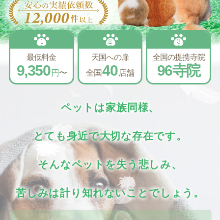
1
2
3
最低料金
天国への扉
全国の提携寺院
9,350
40
96寺院
円
〜
全国
店舗
ペットは家族同様、
とても身近で大切な存在です。
そんなペットを失う悲しみ、
苦しみは計り知れないことでしょう。