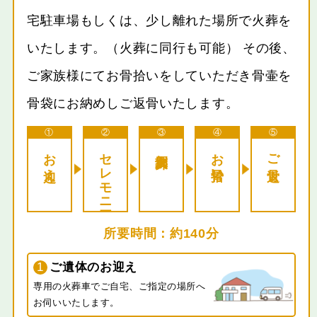
宅駐車場もしくは、少し離れた場所で火葬を
いたします。（火葬に同行も可能） その後、
ご家族様にてお骨拾いをしていただき骨壷を
骨袋にお納めしご返骨いたします。
①
②
③
④
⑤
お迎え
セレモニー
個別火葬
お骨拾い
ご返骨
約140分
1
ご遺体のお迎え
専用の火葬車でご自宅、ご指定の場所へ
お伺いいたします。