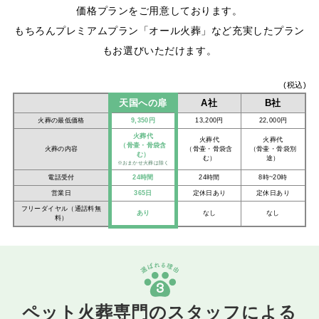
価格プランをご用意しております。
もちろんプレミアムプラン「オール火葬」など充実したプラン
もお選びいただけます。
(税込)
天国への扉
A社
B社
火葬の最低価格
9,350円
13,200円
22,000円
火葬代
火葬代
火葬代
（骨壷・骨袋含
火葬の内容
（骨壷・骨袋含
（骨壷・骨袋別
む）
む）
途）
※おまかせ火葬は除く
電話受付
24時間
24時間
8時~20時
営業日
365日
定休日あり
定休日あり
フリーダイヤル（通話料無
あり
なし
なし
料）
3
ペット火葬専門のスタッフによる