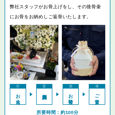
弊社スタッフがお骨上げをし、その後骨壷
にお骨をお納めしご返骨いたします。
①
②
③
④
お迎え
個別火葬
お骨拾い
ご返骨
約100分