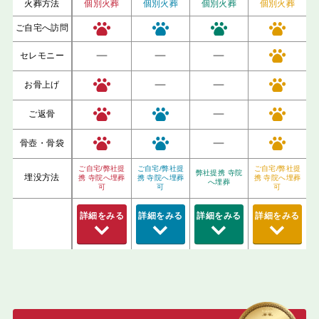
火葬方法
個別火葬
個別火葬
個別火葬
個別火葬
ご自宅へ訪問
ー
ー
ー
セレモニー
ー
ー
お骨上げ
ー
ご返骨
ー
骨壺・骨袋
ご自宅/弊社提
ご自宅/弊社提
ご自宅/弊社提
弊社提携 寺院
埋没方法
携 寺院へ埋葬
携 寺院へ埋葬
携 寺院へ埋葬
へ埋葬
可
可
可
詳細をみる
詳細をみる
詳細をみる
詳細をみる