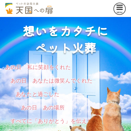
MENU
想いをカタチに
ペット火葬
あの日 私に笑顔をくれた
あの日 あなたは微笑んでくれた
あなたと過ごした
あの日 あの場所
すべてに「ありがとう」を伝えたい