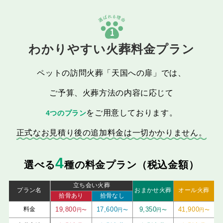
1
わかりやすい火葬料金プラン
ペットの訪問火葬「天国への扉」では、
ご予算、火葬方法の内容に応じて
をご用意しております。
4つのプラン
正式なお見積り後の追加料金は一切かかりません。
4
選べる
種の料金プラン（税込金額）
立ち会い火葬
プラン名
おまかせ火葬
オール火葬
拾骨あり
拾骨なし
料金
19,800
17,600
9,350
41,900