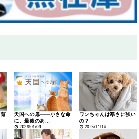
飼育
天国への扉――小さな命
ワンちゃんは寒さに強い
に、最後のあ…
の？
2026/01/09
2025/11/14