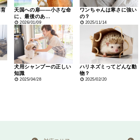
飼育
天国への扉――小さな命
ワンちゃんは寒さに強い
に、最後のあ…
の？
2026/01/09
2025/11/14
犬用シャンプーの正しい
ハリネズミってどんな動
知識
物？
2025/04/28
2025/02/20